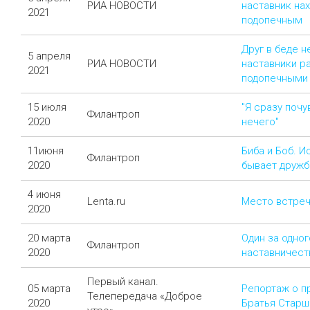
РИА НОВОСТИ
наставник на
2021
подопечным
Друг в беде н
5 апреля
РИА НОВОСТИ
наставники р
2021
подопечными
15 июля
"Я сразу почу
Филантроп
2020
нечего"
11июня
Биба и Боб. И
Филантроп
2020
бывает дружб
4 июня
Lenta.ru
Место встреч
2020
20 марта
Один за одног
Филантроп
2020
наставничеств
Первый канал.
05 марта
Репортаж о п
Телепередача «Доброе
2020
Братья Старш