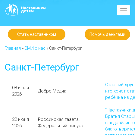
Toggl
navig
Стать наставником
Помочь деньгами
Главная
»
СМИ о нас
»
Санкт-Петербург
Санкт-Петербург
Старший друг:
08 июля
Добро.Медиа
кто хочет ст
2026
ребёнка из д
“Наставники 
Братья Старш
22 июня
Российская газета.
фандрайзинг
2026
Федеральный выпуск.
благотворите