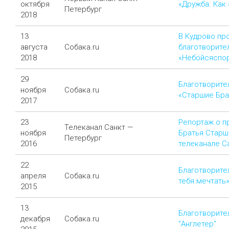
октября
«Дружба. Как 
Петербург
2018
13
В Кудрово пр
августа
Собака.ru
благотворите
2018
«Небойсяспо
29
Благотворите
ноября
Собака.ru
«Старшие Бра
2017
23
Репортаж о п
Телеканал Санкт —
ноября
Братья Старш
Петербург
2016
телеканале С
22
Благотворите
апреля
Собака.ru
тебя мечтать»
2015
13
Благотворите
декабря
Собака.ru
"Англетер"