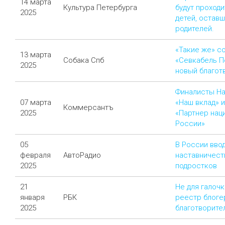
14 марта
Культура Петербурга
будут проход
2025
детей, остав
родителей.
«Такие же» с
13 марта
Собака Спб
«Севкабель П
2025
новый благот
Финалисты На
07 марта
«Наш вклад» и
Коммерсантъ
2025
«Партнер нац
России»
05
В России ввод
февраля
АвтоРадио
наставничест
2025
подростков
21
Не для галочк
января
РБК
реестр блоге
2025
благотворите