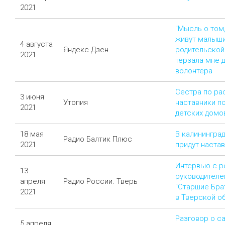
2021
"Мысль о том
живут малыши
4 августа
Яндекс Дзен
родительской
2021
терзала мне д
волонтера
Сестра по ра
3 июня
Утопия
наставники п
2021
детских домо
18 мая
В калинингра
Радио Балтик Плюс
2021
придут наста
Интервью с 
13
руководител
апреля
Радио России. Тверь
"Старшие Бра
2021
в Тверской о
Разговор о с
5 апреля