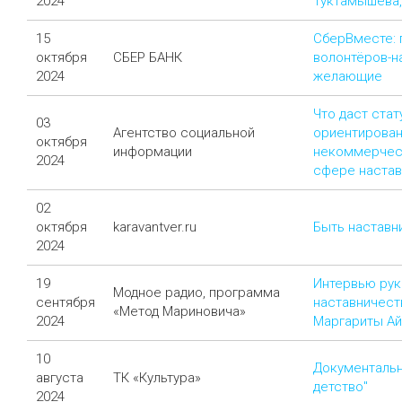
2024
Туктамышева,
15
СберВместе: 
октября
СБЕР БАНК
волонтёров-н
2024
желающие
Что даст стат
03
Агентство социальной
ориентирован
октября
информации
некоммерчес
2024
сфере настав
02
октября
karavantver.ru
Быть наставн
2024
19
Интервью ру
Модное радио, программа
сентября
наставничест
«Метод Мариновича»
2024
Маргариты А
10
Документаль
августа
ТК «Культура»
детство"
2024