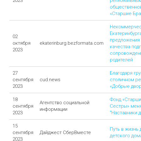
2023
региональны
общественной
«Старшие Бра
Некоммерчес
Екатеринбург
02
предложения
октября
ekaterinburg.bezformata.com
качества под
2023
сопровожден
родителей
27
Благодаря гр
сентября
cud.news
столичном ре
2023
«Добрые двор
18
Фонд «Старши
Агентство социальной
сентября
Сестры» меня
информации
2023
"Наставники д
15
Путь в жизнь 
сентября
Дайджест СберВместе
детского дом
2023